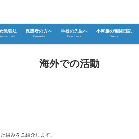
め勉強法
保護者の方へ
学校の先生へ
小河勝の奮闘日記
ommended
Parents
Teachers
Diary
海外での活動
a行った組みをご紹介します。