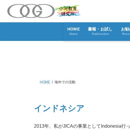
コ
ナ
ン
ビ
テ
ゲ
ン
ー
ツ
シ
HOME
書籍・お試し
お勧
へ
ョ
Home
Publication
Rec
ス
ン
キ
に
ッ
移
プ
動
HOME
海外での活動
インドネシア
2013年、私がJICAの事業としてIndonesi