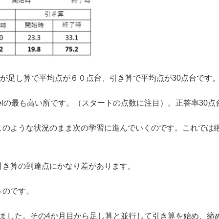
すが足し算で平均点が６０点台、引き算で平均点が30点台です
elの最も高い所です。（スタートの点数に注目）。正答率30点
このような状況のまま次の学習に進んでいくのです。これでは
引き算の到達点にかなり差があります。
うのです。
ました。その4か月目から足し算と並行して引き算を始め、締