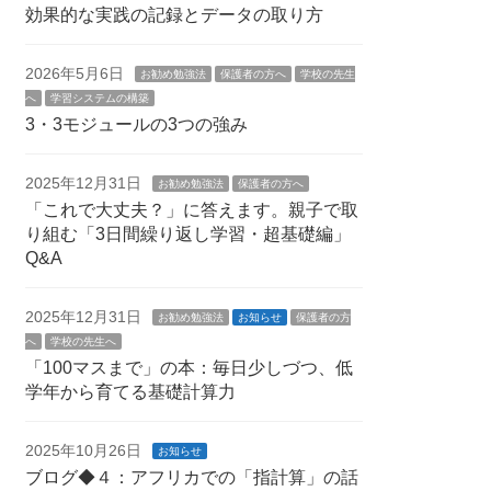
効果的な実践の記録とデータの取り方
2026年5月6日
お勧め勉強法
保護者の方へ
学校の先生
へ
学習システムの構築
3・3モジュールの3つの強み
2025年12月31日
お勧め勉強法
保護者の方へ
「これで大丈夫？」に答えます。親子で取
り組む「3日間繰り返し学習・超基礎編」
Q&A
2025年12月31日
お勧め勉強法
お知らせ
保護者の方
へ
学校の先生へ
「100マスまで」の本：毎日少しづつ、低
学年から育てる基礎計算力
2025年10月26日
お知らせ
ブログ◆４：アフリカでの「指計算」の話