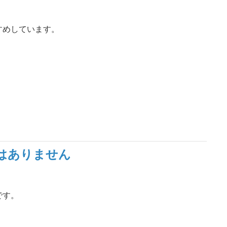
、
すめしています。
はありません
。
です。