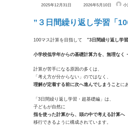
最
2025年12月31日
2026年5月10日
小
終
更
新
”３日間繰り返し学習「1
日
時
:
100マス計算を目指して
”3日間繰り返し学習
小学校低学年からの基礎計算力を、無理なく
計算が苦手になる原因の多くは、
「考え方が分からない」のではなく、
理解が定着する前に次へ進んでしまうこと
に
「3日間繰り返し学習・超基礎編」は、
子どもが自然に
指を使った計算から、頭の中で考える計算へ
移行できるように構成されています。