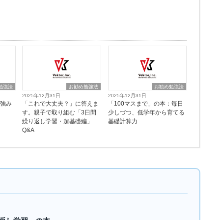
勉強法
お勧め勉強法
お勧め勉強法
2025年12月31日
2025年12月31日
の強み
「これで大丈夫？」に答えま
「100マスまで」の本：毎日
す。親子で取り組む「3日間
少しづつ、低学年から育てる
繰り返し学習・超基礎編」
基礎計算力
Q&A