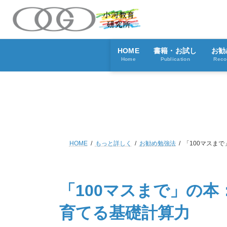
コ
ナ
ン
ビ
テ
ゲ
ン
ー
ツ
シ
HOME
書籍・お試し
お勧
へ
ョ
Home
Publication
Rec
ス
ン
キ
に
ッ
移
プ
動
HOME
もっと詳しく
お勧め勉強法
「100マスま
「100マスまで」の
育てる基礎計算力