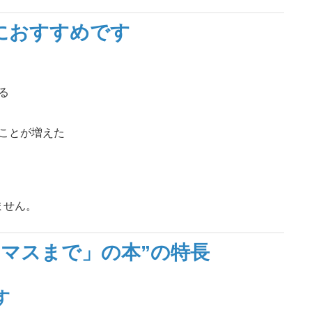
におすすめです
る
ことが増えた
ません。
0マスまで」の本”
の特長
す